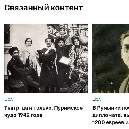
Связанный контент
ШОА
ько. Пуримское
В Румынии почтили память
дипломата, вызволившего
1200 евреев из черновицкого