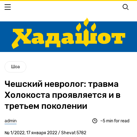
Перейти
к
основному
содержанию
Шоа
Чешский невролог: травма
Холокоста проявляется и в
третьем поколении
admin
~5 min for read
№ 1/2022, 17 января 2022 / Shevat 5782