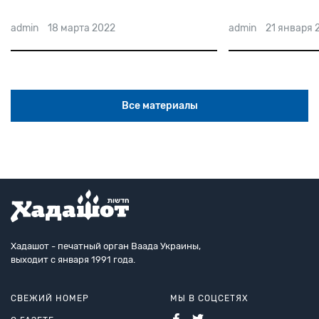
гетто
2
admin
21 января 2022
Все материалы
Хадашот - печатный орган Ваада Украины,
выходит с января 1991 года.
СВЕЖИЙ НОМЕР
МЫ В СОЦСЕТЯХ