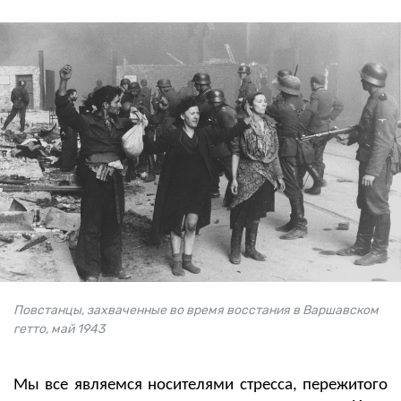
Повстанцы, захваченные во время восстания в Варшавском
гетто, май 1943
Мы все являемся носителями стресса, пережитого