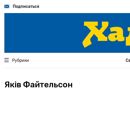
Перейти
к
Подписаться
основному
содержанию
Рубрики
С
Яків Файтельсон