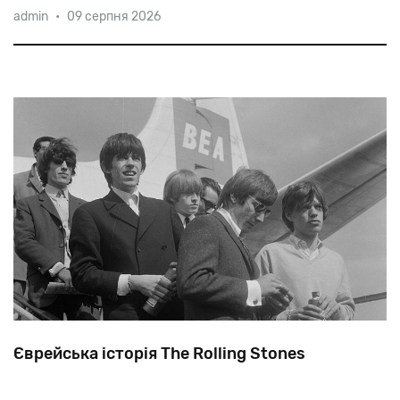
admin
•
09 серпня 2026
для
всього
світу.
До
революції
євреї
їхали
у
Сполучені
Штати,
а
після
неї,
коли
виїзд
за
кордон
заборонили,
—
у
Москву.
Єврейська історія The Rolling Stones