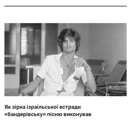
світі.
Як зірка ізраїльської естради
«бандерівську» пісню виконував