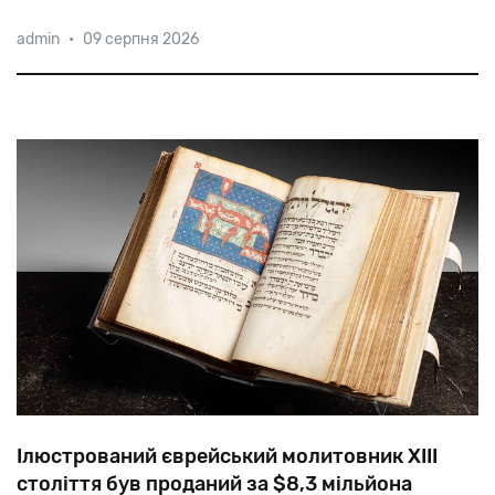
Зоар
Аргов,
який
рано
помер
від
передозування
admin
•
09 серпня 2026
наркотиків,
вважався
символом
«східної»
естради.
Тим
цікавіше
було
почути
у
його
виконанні
на
івриті
«Там,
під
Львівським
замком».
Ілюстрований єврейський молитовник XIII
століття був проданий за $8,3 мільйона