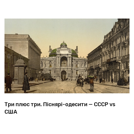
Три плюс три. Піснярі-одесити — СССР vs
США
Одеса
здавна
відома
як
«постачальник»
талантів