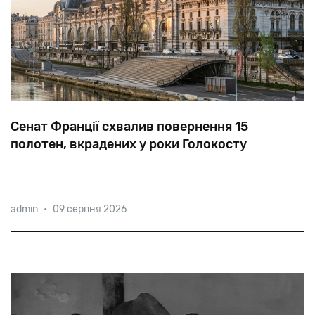
Сенат Франції схвалив повернення 15
полотен, вкрадених у роки Голокосту
Рішення
верхньої
палати
парламенту
дозволить
admin
•
09 серпня 2026
музеям
передати
роботи
нащадкам
єврейських
власників.