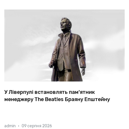
У Ліверпулі встановлять пам'ятник
менеджеру The Beatles Браяну Епштейну
Завдяки
Епштейну,
якого
часто
називають
п'ятим
admin
•
09 серпня 2026
бітлом,
четвірка
з
Ліверпуля
стала
рок-групою
№1
у