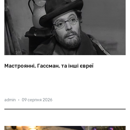
Мастроянні, Гассман, та інші євреї
І
Мастроянні,
і
Гассман
народилися
в
Італії,
обидва
admin
•
09 серпня 2026
вважаються
символами
італійського
кінематографа,
і
обидва
—
галахічні
євреї.